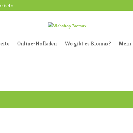
bst.de
eite
Online-Hofladen
Wo gibt es Biomax?
Mein 