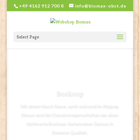
+49 4162 912 700 8
info@biomax-obst.de
Select Page
Boskoop
Mit einem Hauch Säure, sanft und rund im Abgang.
Dieses sind die Charaktereigenschaften der alten
Apfelsorte Boskoop. Sortenreiner Genuss in
Demeter Qualität.