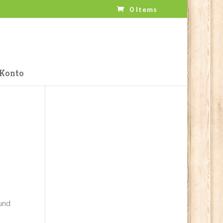
0 Items
Konto
 und