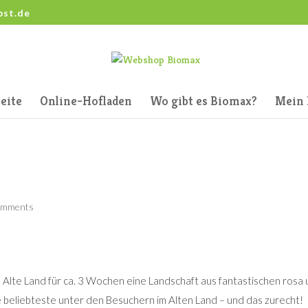
bst.de
eite
Online-Hofladen
Wo gibt es Biomax?
Mein 
omments
 Alte Land für ca. 3 Wochen eine Landschaft aus fantastischen rosa
e beliebteste unter den Besuchern im Alten Land – und das zurecht!