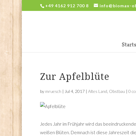
+49 4162 912 700 8
info@biomax-o
Starts
Zur Apfelblüte
by
mruesch
|
Jul 4, 2017
|
Altes Land
,
Obstbau
|
0 c
Jedes Jahr im Frühjahr wird das beeindruckende
weißen Blüten. Demnach ist diese Jahreszeit di