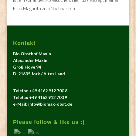
ist ein Altländer Apfelkuchen. Hier das Rezept meiner
Frau Magarita zum Nachbacken.
Kontakt
Bio Obsthof Maxin
Alexander Maxin
Groß Hove 94
D-21635 Jork / Altes Land
Telefon +49 4162 912 700 8
Telefax +49 4162 912 700 9
e-Mail: info@biomax-obst.de
Please follow & like us :)