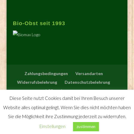
Bio-Obst seit 1993
Zahlungsbedingungen
Versandarten
Widerrufsbelehrung
Datenschutzbelehrung
AGB
Impressum
Diese Seite nutzt Cookies damit bei Ihrem Besuch unserer
Website alles optimal gelingt. Wenn Sie dies nicht möchten haben
Sie die Möglichkeit ihre Zustimmung jederzeit zu widerrufen.
Copyright - Alle Rechte vorbehalten - Biomax 2020
Einstellungen
zustimmen
Alle Preise inkl. der gesetzlichen MwSt.